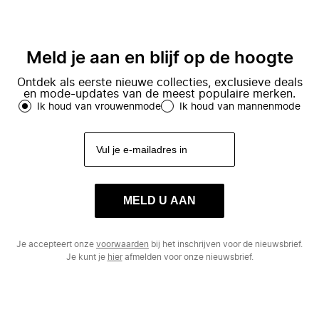
Meld je aan en blijf op de hoogte
Ontdek als eerste nieuwe collecties, exclusieve deals
en mode-updates van de meest populaire merken.
Ik houd van vrouwenmode
Ik houd van mannenmode
MELD U AAN
Je accepteert onze
voorwaarden
bij het inschrijven voor de nieuwsbrief.
Je kunt je
hier
afmelden voor onze nieuwsbrief.