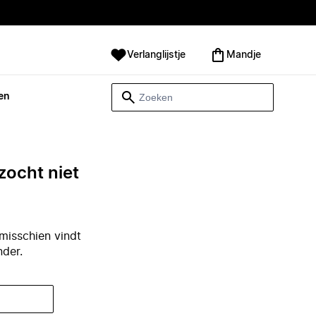
Verlanglijstje
Mandje
en
zocht niet
misschien vindt
nder.