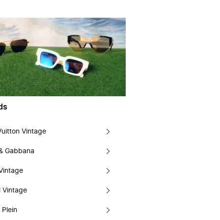
ds
Vuitton Vintage
 & Gabbana
Vintage
 Vintage
 Plein