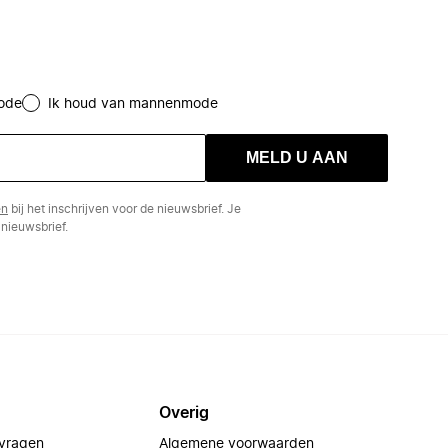
ode
Ik houd van mannenmode
MELD U AAN
en
bij het inschrijven voor de nieuwsbrief. Je
nieuwsbrief.
Overig
 vragen
Algemene voorwaarden