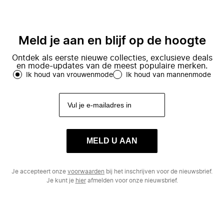
Meld je aan en blijf op de hoogte
Ontdek als eerste nieuwe collecties, exclusieve deals
en mode-updates van de meest populaire merken.
Ik houd van vrouwenmode
Ik houd van mannenmode
MELD U AAN
Je accepteert onze
voorwaarden
bij het inschrijven voor de nieuwsbrief.
Je kunt je
hier
afmelden voor onze nieuwsbrief.