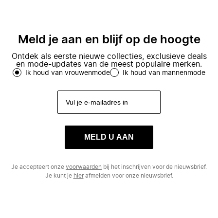
Meld je aan en blijf op de hoogte
Ontdek als eerste nieuwe collecties, exclusieve deals
en mode-updates van de meest populaire merken.
Ik houd van vrouwenmode
Ik houd van mannenmode
MELD U AAN
Je accepteert onze
voorwaarden
bij het inschrijven voor de nieuwsbrief.
Je kunt je
hier
afmelden voor onze nieuwsbrief.