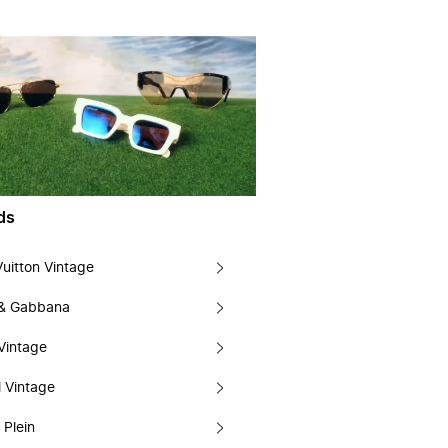
ds
Vuitton Vintage
 & Gabbana
Vintage
 Vintage
 Plein