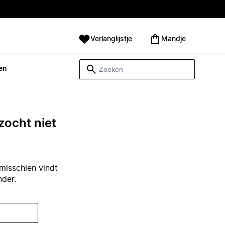
Verlanglijstje
Mandje
en
zocht niet
misschien vindt
nder.