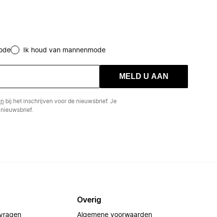
ode
Ik houd van mannenmode
MELD U AAN
en
bij het inschrijven voor de nieuwsbrief. Je
nieuwsbrief.
Overig
 vragen
Algemene voorwaarden