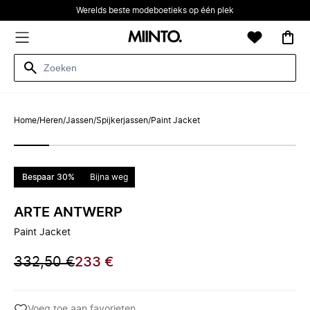
Werelds beste modeboetieks op één plek
Home
/
Heren
/
Jassen
/
Spijkerjassen
/
Paint Jacket
Bespaar 30%
Bijna weg
ARTE ANTWERP
Paint Jacket
332,50 €
233 €
Voeg toe aan favorieten