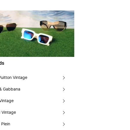
ds
Vuitton Vintage
 & Gabbana
Vintage
 Vintage
 Plein