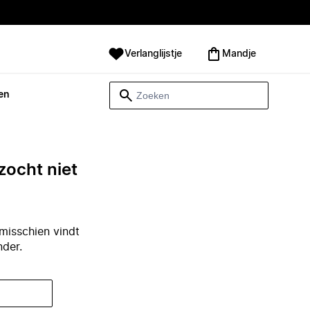
Verlanglijstje
Mandje
en
zocht niet
misschien vindt
nder.