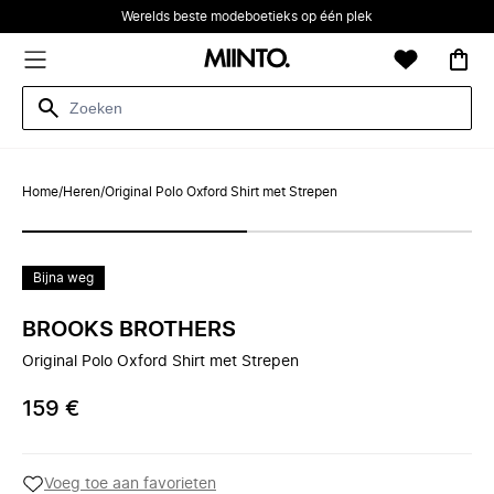
Werelds beste modeboetieks op één plek
Home
/
Heren
/
Original Polo Oxford Shirt met Strepen
Bijna weg
BROOKS BROTHERS
Original Polo Oxford Shirt met Strepen
159 €
Voeg toe aan favorieten