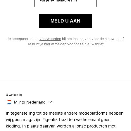
MELD U AAN
Je accepteert onze
voorwaarden
bij het inschrijven voor de nieuwsbrief.
Je kunt je
hier
afmelden voor onze nieuwsbrief.
U winkelt bij
Miinto Nederland
In tegenstelling tot de meeste andere modeplatforms hebben
wij geen magazijn. Eigenlijk bezitten we helemaal geen
kleding. In plaats daarvan worden al onze producten met