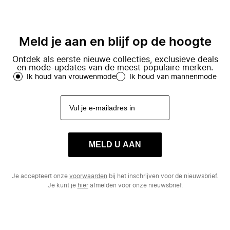
Meld je aan en blijf op de hoogte
Ontdek als eerste nieuwe collecties, exclusieve deals
en mode-updates van de meest populaire merken.
Ik houd van vrouwenmode
Ik houd van mannenmode
MELD U AAN
Je accepteert onze
voorwaarden
bij het inschrijven voor de nieuwsbrief.
Je kunt je
hier
afmelden voor onze nieuwsbrief.