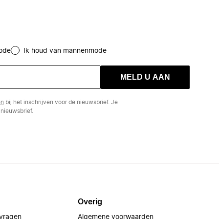
ode
Ik houd van mannenmode
MELD U AAN
en
bij het inschrijven voor de nieuwsbrief. Je
nieuwsbrief.
Overig
 vragen
Algemene voorwaarden