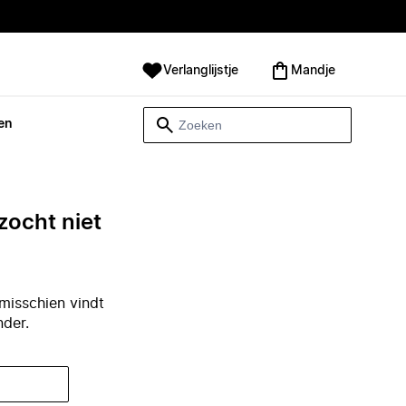
Verlanglijstje
Mandje
en
zocht niet
misschien vindt
nder.