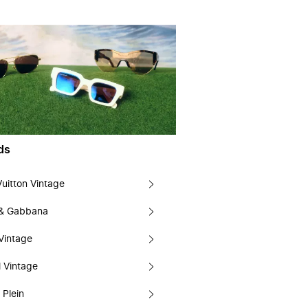
ds
Vuitton Vintage
 & Gabbana
Vintage
 Vintage
 Plein