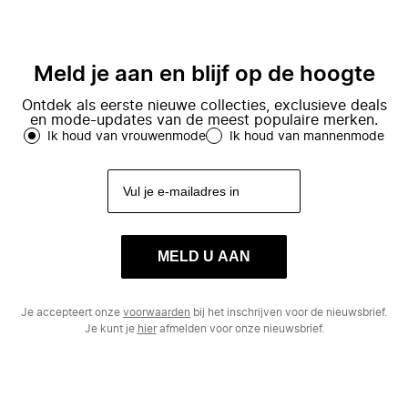
Meld je aan en blijf op de hoogte
Ontdek als eerste nieuwe collecties, exclusieve deals
en mode-updates van de meest populaire merken.
Ik houd van vrouwenmode
Ik houd van mannenmode
MELD U AAN
Je accepteert onze
voorwaarden
bij het inschrijven voor de nieuwsbrief.
Je kunt je
hier
afmelden voor onze nieuwsbrief.