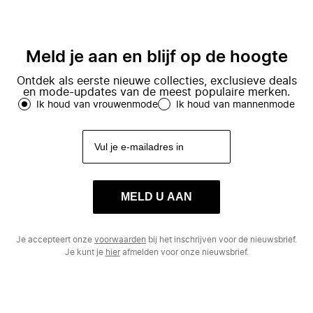
Meld je aan en blijf op de hoogte
Ontdek als eerste nieuwe collecties, exclusieve deals
en mode-updates van de meest populaire merken.
Ik houd van vrouwenmode
Ik houd van mannenmode
MELD U AAN
Je accepteert onze
voorwaarden
bij het inschrijven voor de nieuwsbrief.
Je kunt je
hier
afmelden voor onze nieuwsbrief.