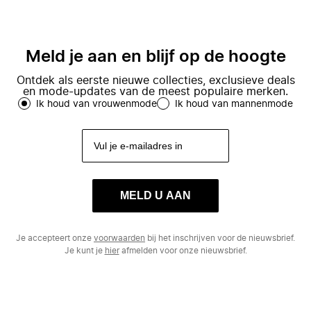
Meld je aan en blijf op de hoogte
Ontdek als eerste nieuwe collecties, exclusieve deals
en mode-updates van de meest populaire merken.
Ik houd van vrouwenmode
Ik houd van mannenmode
MELD U AAN
Je accepteert onze
voorwaarden
bij het inschrijven voor de nieuwsbrief.
Je kunt je
hier
afmelden voor onze nieuwsbrief.