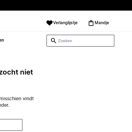
Verlanglijstje
Mandje
en
zocht niet
misschien vindt
nder.