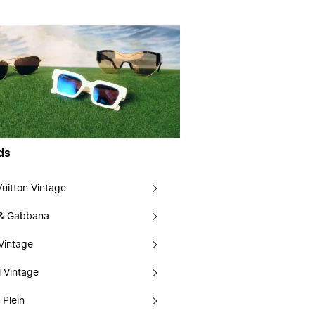
ds
Vuitton Vintage
 & Gabbana
Vintage
 Vintage
 Plein