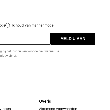
ode
Ik houd van mannenmode
MELD U AAN
en
bij het inschrijven voor de nieuwsbrief. Je
nieuwsbrief.
Overig
 vragen
Algemene voorwaarden