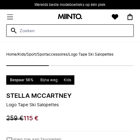
Werelds beste modeboetieks op één plek
Home
/
Kids
/
Sport
/
Sportaccessoires
/
Logo Tape Ski Salopettes
Bespaar 56%
Bijna weg
Kids
STELLA MCCARTNEY
Logo Tape Ski Salopettes
259 €
115 €
Voeg toe aan favorieten