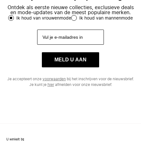
Ontdek als eerste nieuwe collecties, exclusieve deals
en mode-updates van de meest populaire merken.
Ik houd van vrouwenmode
Ik houd van mannenmode
MELD U AAN
Je accepteert onze
voorwaarden
bij het inschrijven voor de nieuwsbrief.
Je kunt je
hier
afmelden voor onze nieuwsbrief.
U winkelt bij