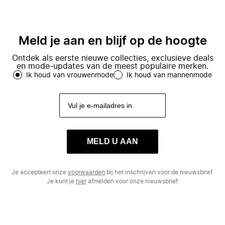
Meld je aan en blijf op de hoogte
Ontdek als eerste nieuwe collecties, exclusieve deals
en mode-updates van de meest populaire merken.
Ik houd van vrouwenmode
Ik houd van mannenmode
MELD U AAN
Je accepteert onze
voorwaarden
bij het inschrijven voor de nieuwsbrief.
Je kunt je
hier
afmelden voor onze nieuwsbrief.