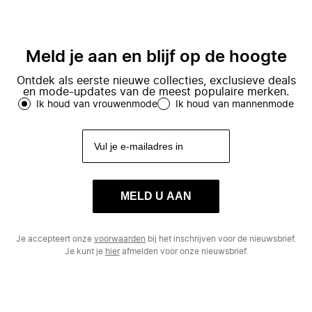
Meld je aan en blijf op de hoogte
Ontdek als eerste nieuwe collecties, exclusieve deals
en mode-updates van de meest populaire merken.
Ik houd van vrouwenmode
Ik houd van mannenmode
MELD U AAN
Je accepteert onze
voorwaarden
bij het inschrijven voor de nieuwsbrief.
Je kunt je
hier
afmelden voor onze nieuwsbrief.