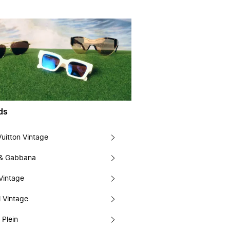
ds
Vuitton Vintage
 & Gabbana
Vintage
 Vintage
 Plein