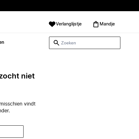
Verlanglijstje
Mandje
en
zocht niet
misschien vindt
nder.