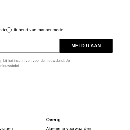
ode
Ik houd van mannenmode
MELD U AAN
en
bij het inschrijven voor de nieuwsbrief. Je
nieuwsbrief.
Overig
 vragen
Algemene voorwaarden