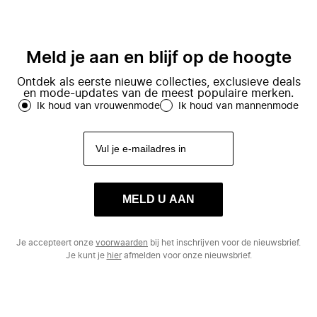
Meld je aan en blijf op de hoogte
Ontdek als eerste nieuwe collecties, exclusieve deals
en mode-updates van de meest populaire merken.
Ik houd van vrouwenmode
Ik houd van mannenmode
MELD U AAN
Je accepteert onze
voorwaarden
bij het inschrijven voor de nieuwsbrief.
Je kunt je
hier
afmelden voor onze nieuwsbrief.