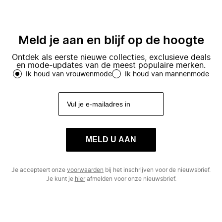
Meld je aan en blijf op de hoogte
Ontdek als eerste nieuwe collecties, exclusieve deals
en mode-updates van de meest populaire merken.
Ik houd van vrouwenmode
Ik houd van mannenmode
MELD U AAN
Je accepteert onze
voorwaarden
bij het inschrijven voor de nieuwsbrief.
Je kunt je
hier
afmelden voor onze nieuwsbrief.