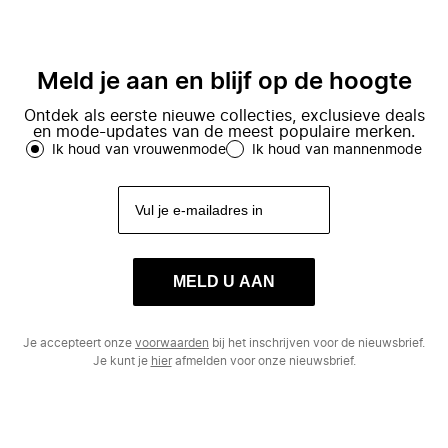
Meld je aan en blijf op de hoogte
Ontdek als eerste nieuwe collecties, exclusieve deals
en mode-updates van de meest populaire merken.
Ik houd van vrouwenmode
Ik houd van mannenmode
MELD U AAN
Je accepteert onze
voorwaarden
bij het inschrijven voor de nieuwsbrief.
Je kunt je
hier
afmelden voor onze nieuwsbrief.