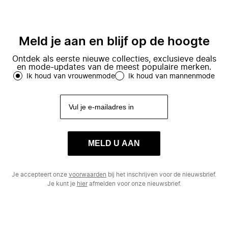
Meld je aan en blijf op de hoogte
Ontdek als eerste nieuwe collecties, exclusieve deals
en mode-updates van de meest populaire merken.
Ik houd van vrouwenmode
Ik houd van mannenmode
MELD U AAN
Je accepteert onze
voorwaarden
bij het inschrijven voor de nieuwsbrief.
Je kunt je
hier
afmelden voor onze nieuwsbrief.