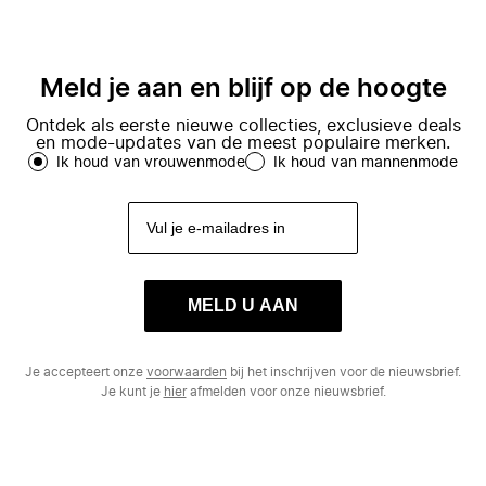
Meld je aan en blijf op de hoogte
Ontdek als eerste nieuwe collecties, exclusieve deals
en mode-updates van de meest populaire merken.
Ik houd van vrouwenmode
Ik houd van mannenmode
MELD U AAN
Je accepteert onze
voorwaarden
bij het inschrijven voor de nieuwsbrief.
Je kunt je
hier
afmelden voor onze nieuwsbrief.