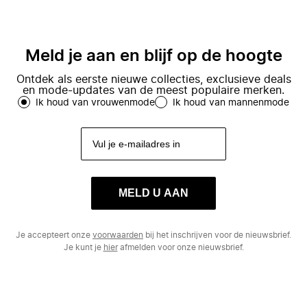
Meld je aan en blijf op de hoogte
Ontdek als eerste nieuwe collecties, exclusieve deals
en mode-updates van de meest populaire merken.
Ik houd van vrouwenmode
Ik houd van mannenmode
MELD U AAN
Je accepteert onze
voorwaarden
bij het inschrijven voor de nieuwsbrief.
Je kunt je
hier
afmelden voor onze nieuwsbrief.