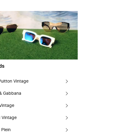
ds
Vuitton Vintage
 & Gabbana
Vintage
 Vintage
 Plein