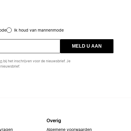
ode
Ik houd van mannenmode
MELD U AAN
en
bij het inschrijven voor de nieuwsbrief. Je
nieuwsbrief.
Overig
 vragen
Algemene voorwaarden