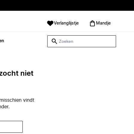
Verlanglijstje
Mandje
en
zocht niet
misschien vindt
nder.