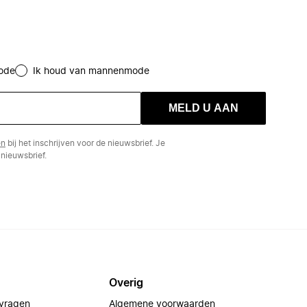
ode
Ik houd van mannenmode
MELD U AAN
en
bij het inschrijven voor de nieuwsbrief. Je
nieuwsbrief.
Overig
 vragen
Algemene voorwaarden