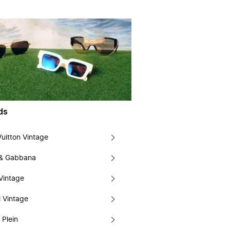
ds
Vuitton Vintage
 & Gabbana
Vintage
 Vintage
 Plein