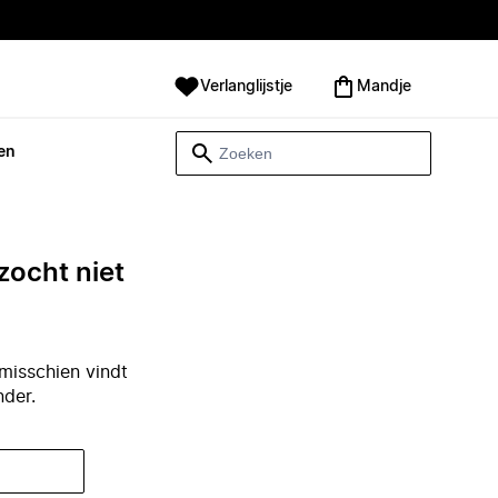
Verlanglijstje
Mandje
en
zocht niet
misschien vindt
nder.