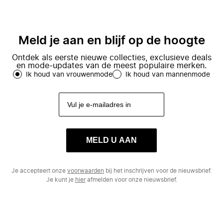
Meld je aan en blijf op de hoogte
Ontdek als eerste nieuwe collecties, exclusieve deals
en mode-updates van de meest populaire merken.
Ik houd van vrouwenmode
Ik houd van mannenmode
MELD U AAN
Je accepteert onze
voorwaarden
bij het inschrijven voor de nieuwsbrief.
Je kunt je
hier
afmelden voor onze nieuwsbrief.