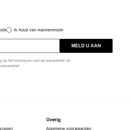
ode
Ik houd van mannenmode
MELD U AAN
en
bij het inschrijven voor de nieuwsbrief. Je
nieuwsbrief.
Overig
 vragen
Algemene voorwaarden