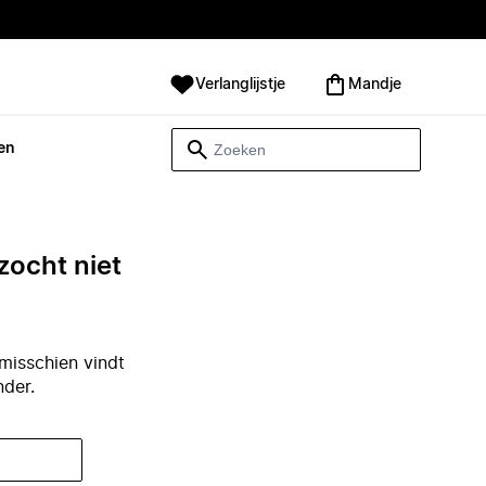
Verlanglijstje
Mandje
en
zocht niet
misschien vindt
nder.