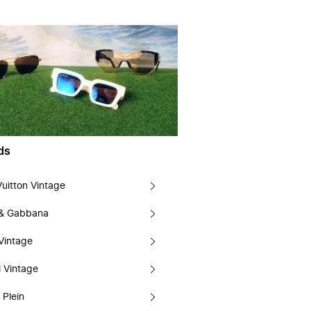
ds
Vuitton Vintage
 & Gabbana
Vintage
 Vintage
 Plein