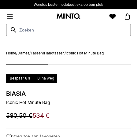
Werelds beste modeboetieks op één plek
Home
/
Dames
/
Tassen
/
Handtassen
/
Iconic Hot Minute Bag
Bespaar 8%
Bijna weg
BIASIA
Iconic Hot Minute Bag
580,50 €
534 €
Voeg toe aan favorieten