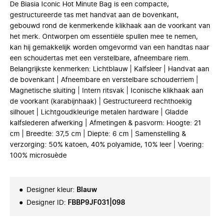
De Biasia Iconic Hot Minute Bag is een compacte,
gestructureerde tas met handvat aan de bovenkant,
gebouwd rond de kenmerkende klikhaak aan de voorkant van
het merk. Ontworpen om essentiële spullen mee te nemen,
kan hij gemakkelijk worden omgevormd van een handtas naar
een schoudertas met een verstelbare, afneembare riem.
Belangrijkste kenmerken: Lichtblauw | Kalfsleer | Handvat aan
de bovenkant | Afneembare en verstelbare schouderriem |
Magnetische sluiting | Intern ritsvak | Iconische klikhaak aan
de voorkant (karabijnhaak) | Gestructureerd rechthoekig
silhouet | Lichtgoudkleurige metalen hardware | Gladde
kalfslederen afwerking | Afmetingen & pasvorm: Hoogte: 21
cm | Breedte: 37,5 cm | Diepte: 6 cm | Samenstelling &
verzorging: 50% katoen, 40% polyamide, 10% leer | Voering:
100% microsuède
Designer kleur
:
Blauw
Designer ID
:
FBBP9JF031|098