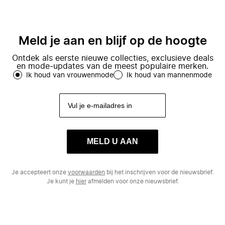
Meld je aan en blijf op de hoogte
Ontdek als eerste nieuwe collecties, exclusieve deals
en mode-updates van de meest populaire merken.
Ik houd van vrouwenmode
Ik houd van mannenmode
MELD U AAN
Je accepteert onze
voorwaarden
bij het inschrijven voor de nieuwsbrief.
Je kunt je
hier
afmelden voor onze nieuwsbrief.