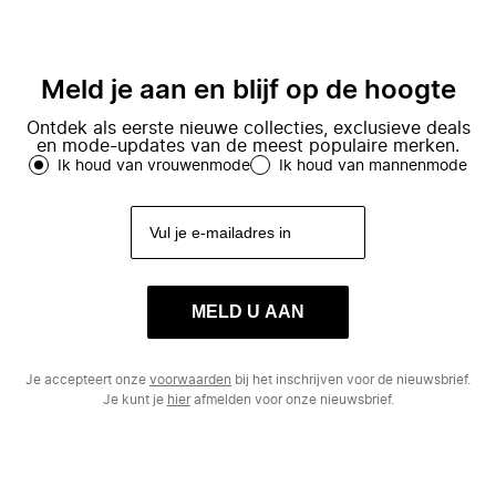
Meld je aan en blijf op de hoogte
Ontdek als eerste nieuwe collecties, exclusieve deals
en mode-updates van de meest populaire merken.
Ik houd van vrouwenmode
Ik houd van mannenmode
MELD U AAN
Je accepteert onze
voorwaarden
bij het inschrijven voor de nieuwsbrief.
Je kunt je
hier
afmelden voor onze nieuwsbrief.