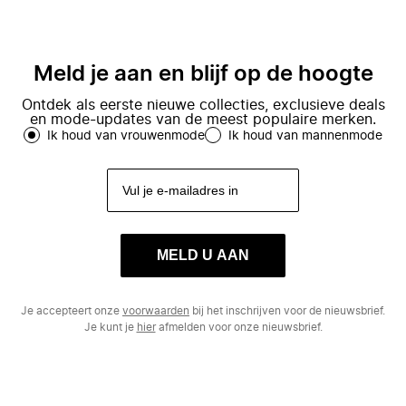
Meld je aan en blijf op de hoogte
Ontdek als eerste nieuwe collecties, exclusieve deals
en mode-updates van de meest populaire merken.
Ik houd van vrouwenmode
Ik houd van mannenmode
MELD U AAN
Je accepteert onze
voorwaarden
bij het inschrijven voor de nieuwsbrief.
Je kunt je
hier
afmelden voor onze nieuwsbrief.