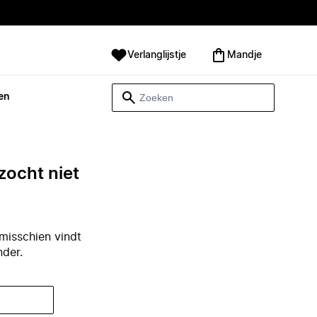
Verlanglijstje
Mandje
en
zocht niet
misschien vindt
nder.