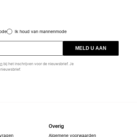
ode
Ik houd van mannenmode
MELD U AAN
en
bij het inschrijven voor de nieuwsbrief. Je
nieuwsbrief.
Overig
 vragen
Algemene voorwaarden