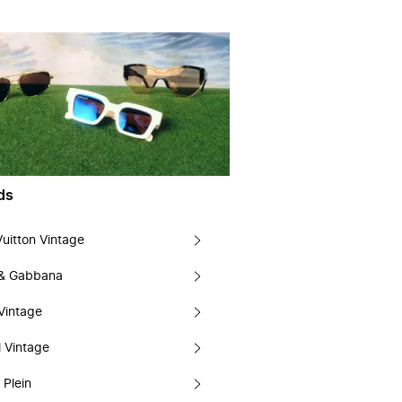
ds
Vuitton Vintage
 & Gabbana
Vintage
 Vintage
 Plein