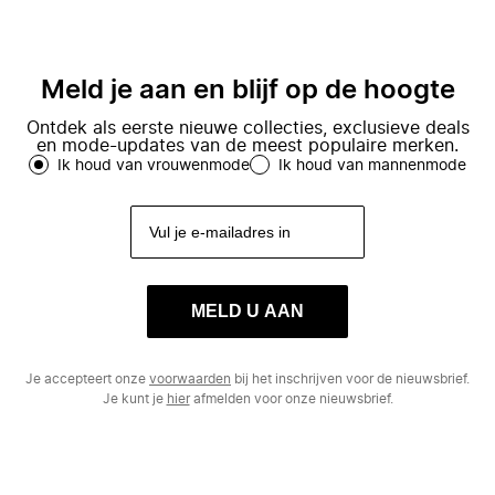
Meld je aan en blijf op de hoogte
Ontdek als eerste nieuwe collecties, exclusieve deals
en mode-updates van de meest populaire merken.
Ik houd van vrouwenmode
Ik houd van mannenmode
MELD U AAN
Je accepteert onze
voorwaarden
bij het inschrijven voor de nieuwsbrief.
Je kunt je
hier
afmelden voor onze nieuwsbrief.