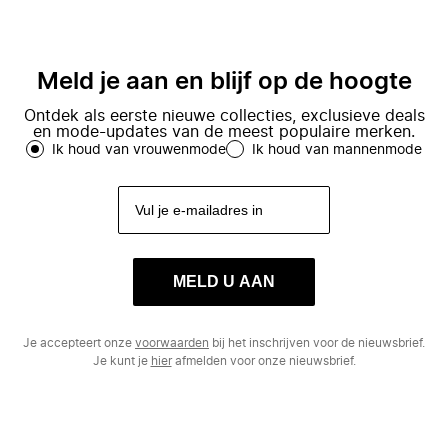
Meld je aan en blijf op de hoogte
Ontdek als eerste nieuwe collecties, exclusieve deals
en mode-updates van de meest populaire merken.
Ik houd van vrouwenmode
Ik houd van mannenmode
MELD U AAN
Je accepteert onze
voorwaarden
bij het inschrijven voor de nieuwsbrief.
Je kunt je
hier
afmelden voor onze nieuwsbrief.