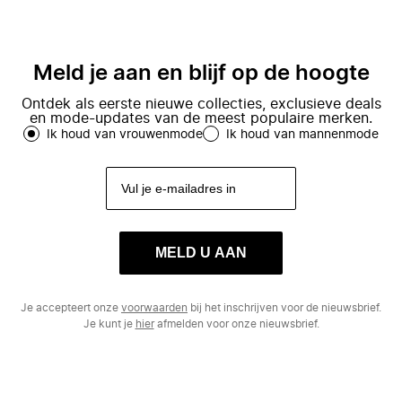
Meld je aan en blijf op de hoogte
Ontdek als eerste nieuwe collecties, exclusieve deals
en mode-updates van de meest populaire merken.
Ik houd van vrouwenmode
Ik houd van mannenmode
MELD U AAN
Je accepteert onze
voorwaarden
bij het inschrijven voor de nieuwsbrief.
Je kunt je
hier
afmelden voor onze nieuwsbrief.