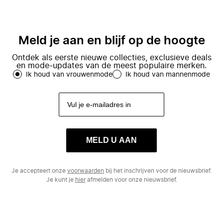
Meld je aan en blijf op de hoogte
Ontdek als eerste nieuwe collecties, exclusieve deals
en mode-updates van de meest populaire merken.
Ik houd van vrouwenmode
Ik houd van mannenmode
MELD U AAN
Je accepteert onze
voorwaarden
bij het inschrijven voor de nieuwsbrief.
Je kunt je
hier
afmelden voor onze nieuwsbrief.