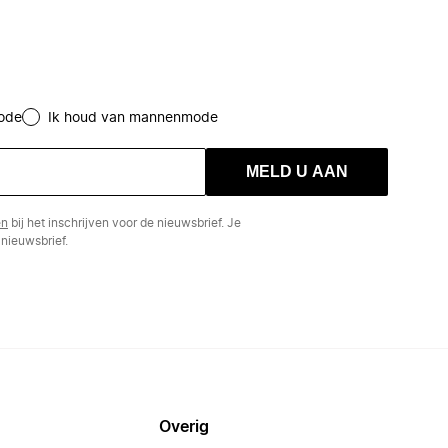
ode
Ik houd van mannenmode
MELD U AAN
en
bij het inschrijven voor de nieuwsbrief. Je
nieuwsbrief.
Overig