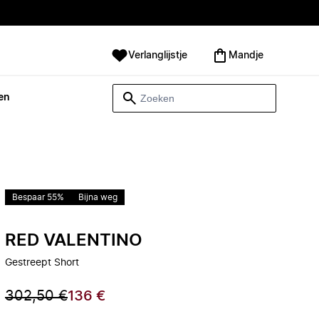
Verlanglijstje
Mandje
en
Bespaar 55%
Bijna weg
RED VALENTINO
Gestreept Short
302,50 €
136 €