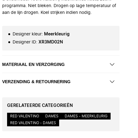
programma. Niet bleken. Drogen op lage temperatuur of
aan de lijn drogen. Koel strijken indien nodig.
Designer kleur
:
Meerkleurig
Designer ID
:
XR3MD02N
MATERIAAL EN VERZORGING
VERZENDING & RETOURNERING
GERELATEERDE CATEGORIEËN
RED VALENTINO
DAMES
DAMES - MEERKLEURIG
RED VALENTINO - DAMES