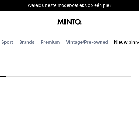
Werelds beste modeboetieks op één plek
Sport
Brands
Premium
Vintage/Pre-owned
Nieuw binn