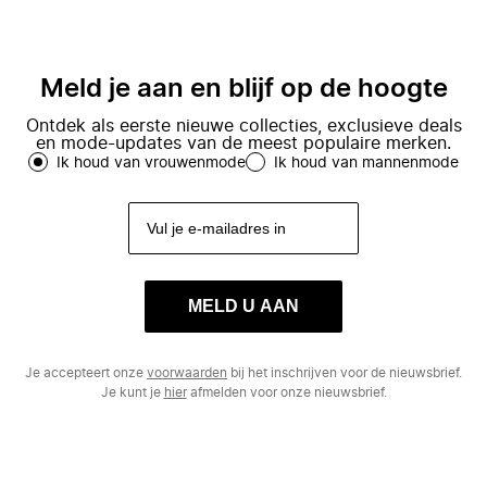
Meld je aan en blijf op de hoogte
Ontdek als eerste nieuwe collecties, exclusieve deals
en mode-updates van de meest populaire merken.
Ik houd van vrouwenmode
Ik houd van mannenmode
MELD U AAN
Je accepteert onze
voorwaarden
bij het inschrijven voor de nieuwsbrief.
Je kunt je
hier
afmelden voor onze nieuwsbrief.