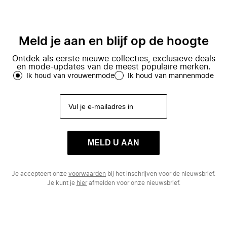
Meld je aan en blijf op de hoogte
Ontdek als eerste nieuwe collecties, exclusieve deals
en mode-updates van de meest populaire merken.
Ik houd van vrouwenmode
Ik houd van mannenmode
MELD U AAN
Je accepteert onze
voorwaarden
bij het inschrijven voor de nieuwsbrief.
Je kunt je
hier
afmelden voor onze nieuwsbrief.