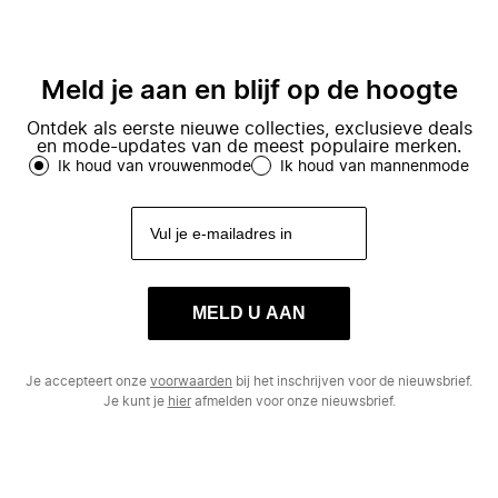
Meld je aan en blijf op de hoogte
Ontdek als eerste nieuwe collecties, exclusieve deals
en mode-updates van de meest populaire merken.
Ik houd van vrouwenmode
Ik houd van mannenmode
MELD U AAN
Je accepteert onze
voorwaarden
bij het inschrijven voor de nieuwsbrief.
Je kunt je
hier
afmelden voor onze nieuwsbrief.