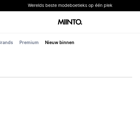
Werelds beste modeboetieks op één plek
Brands
Premium
Nieuw binnen