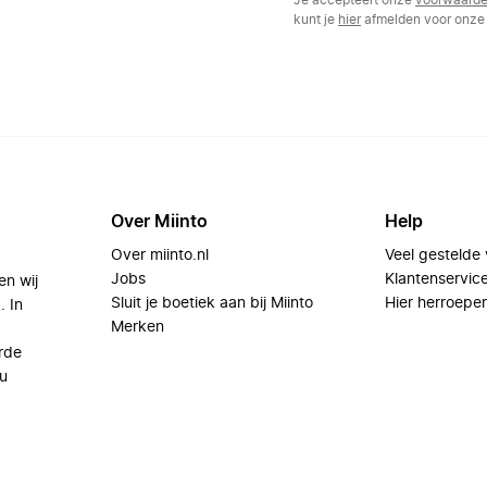
Je accepteert onze
voorwaard
kunt je
hier
afmelden voor onze 
Over Miinto
Help
Over miinto.nl
Veel gestelde
Jobs
Klantenservic
en wij
Sluit je boetiek aan bij Miinto
Hier herroepe
. In
Merken
rde
u