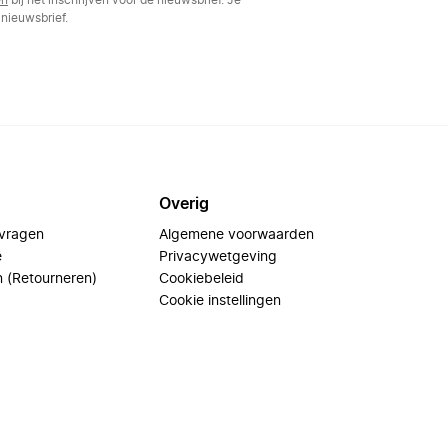
en
bij het inschrijven voor de nieuwsbrief. Je
nieuwsbrief.
Overig
 vragen
Algemene voorwaarden
e
Privacywetgeving
n (Retourneren)
Cookiebeleid
Cookie instellingen