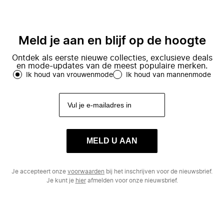
Meld je aan en blijf op de hoogte
Ontdek als eerste nieuwe collecties, exclusieve deals
en mode-updates van de meest populaire merken.
Ik houd van vrouwenmode
Ik houd van mannenmode
MELD U AAN
Je accepteert onze
voorwaarden
bij het inschrijven voor de nieuwsbrief.
Je kunt je
hier
afmelden voor onze nieuwsbrief.