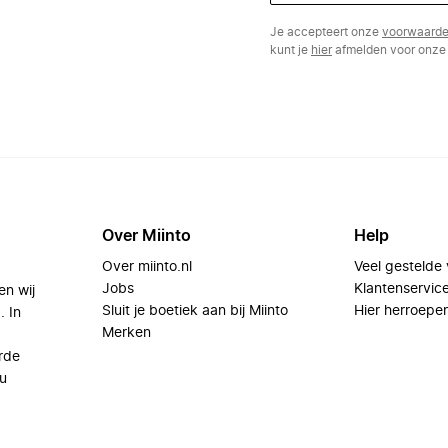
Je accepteert onze
voorwaard
kunt je
hier
afmelden voor onze 
Over Miinto
Help
Over miinto.nl
Veel gestelde
Jobs
Klantenservic
en wij
Sluit je boetiek aan bij Miinto
Hier herroepe
. In
Merken
rde
u