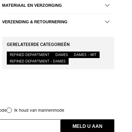
MATERIAAL EN VERZORGING
VERZENDING & RETOURNERING
GERELATEERDE CATEGORIEËN
REFINED DEPARTMENT
DAMES
DAMES - WIT
REFINED DEPARTMENT - DAMES
ode
Ik houd van mannenmode
MELD U AAN