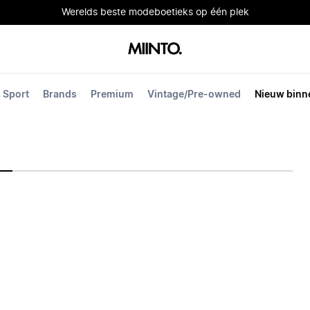
Werelds beste modeboetieks op één plek
Sport
Brands
Premium
Vintage/Pre-owned
Nieuw binn