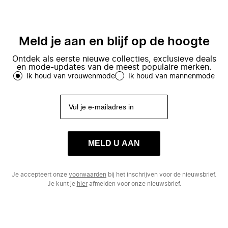
Meld je aan en blijf op de hoogte
Ontdek als eerste nieuwe collecties, exclusieve deals
en mode-updates van de meest populaire merken.
Ik houd van vrouwenmode
Ik houd van mannenmode
MELD U AAN
Je accepteert onze
voorwaarden
bij het inschrijven voor de nieuwsbrief.
Je kunt je
hier
afmelden voor onze nieuwsbrief.