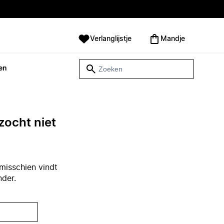
Verlanglijstje
Mandje
en
zocht niet
misschien vindt
nder.