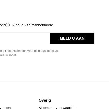
ode
Ik houd van mannenmode
MELD U AAN
en
bij het inschrijven voor de nieuwsbrief. Je
nieuwsbrief.
Overig
 vragen
Algemene voorwaarden