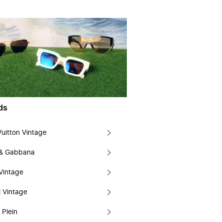
ds
Vuitton Vintage
 & Gabbana
Vintage
 Vintage
 Plein