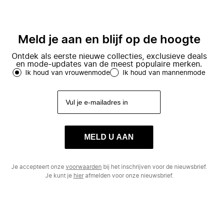
Meld je aan en blijf op de hoogte
Ontdek als eerste nieuwe collecties, exclusieve deals
en mode-updates van de meest populaire merken.
Ik houd van vrouwenmode
Ik houd van mannenmode
MELD U AAN
Je accepteert onze
voorwaarden
bij het inschrijven voor de nieuwsbrief.
Je kunt je
hier
afmelden voor onze nieuwsbrief.