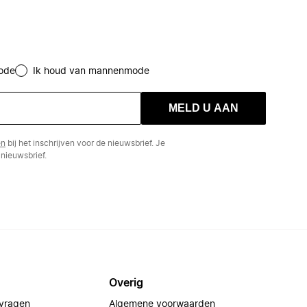
ode
Ik houd van mannenmode
MELD U AAN
en
bij het inschrijven voor de nieuwsbrief. Je
nieuwsbrief.
Overig
 vragen
Algemene voorwaarden