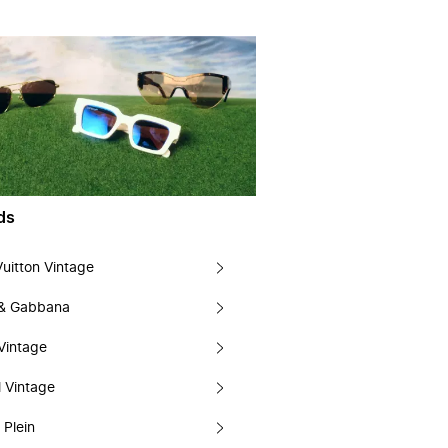
ds
Vuitton Vintage
 & Gabbana
Vintage
 Vintage
 Plein