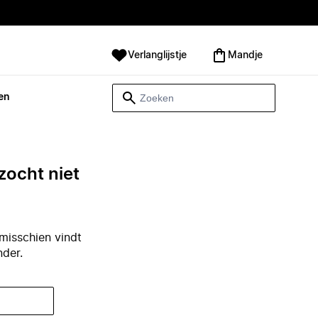
Verlanglijstje
Mandje
en
zocht niet
misschien vindt
nder.