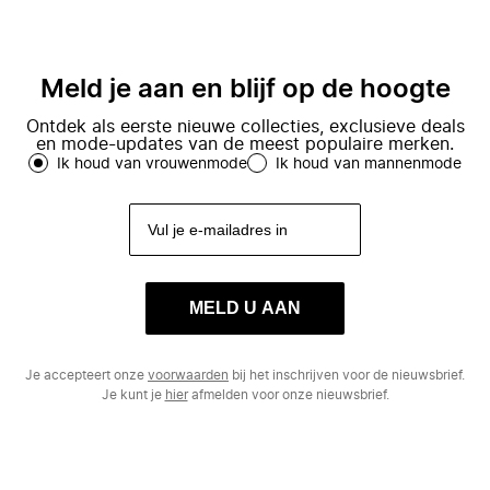
Meld je aan en blijf op de hoogte
Ontdek als eerste nieuwe collecties, exclusieve deals
en mode-updates van de meest populaire merken.
Ik houd van vrouwenmode
Ik houd van mannenmode
MELD U AAN
Je accepteert onze
voorwaarden
bij het inschrijven voor de nieuwsbrief.
Je kunt je
hier
afmelden voor onze nieuwsbrief.