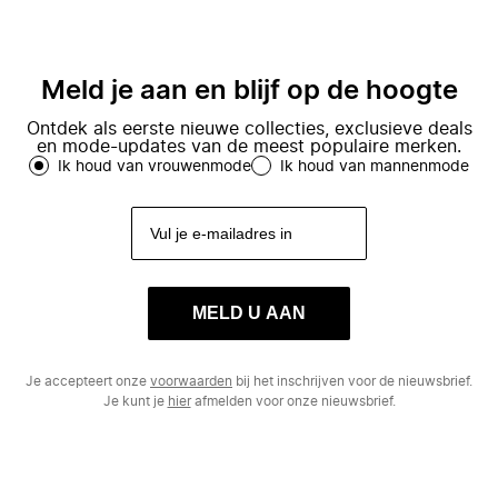
Meld je aan en blijf op de hoogte
Ontdek als eerste nieuwe collecties, exclusieve deals
en mode-updates van de meest populaire merken.
Ik houd van vrouwenmode
Ik houd van mannenmode
MELD U AAN
Je accepteert onze
voorwaarden
bij het inschrijven voor de nieuwsbrief.
Je kunt je
hier
afmelden voor onze nieuwsbrief.